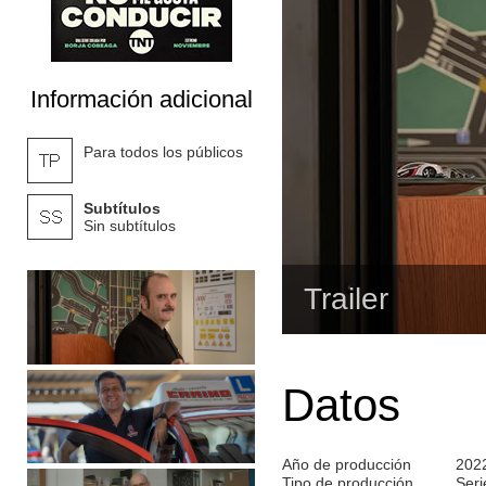
Información adicional
Para todos los públicos
Subtítulos
Sin subtítulos
Trailer
Datos
Año de producción
202
Tipo de producción
Seri