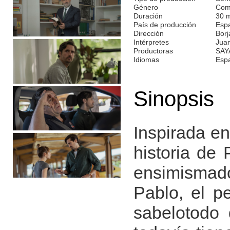
Género
Com
Duración
30 
País de producción
Esp
Dirección
Bor
Intérpretes
Juan
Productoras
SAY
Idiomas
Esp
Sinopsis
Inspirada en
historia de
ensimismado 
Pablo, el p
sabelotodo 