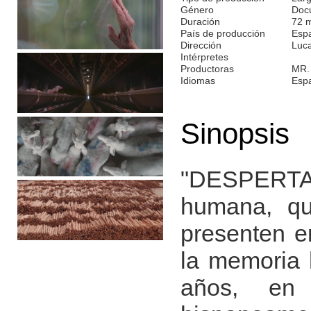
Género
Doc
Duración
72 
País de producción
Esp
Dirección
Luc
Intérpretes
Productoras
MR.
Idiomas
Esp
Sinopsis
"DESPERTAR
humana, qu
presenten e
la memoria 
años, en 