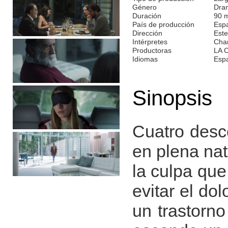
Género
Dra
Duración
90 
País de producción
Esp
Dirección
Este
Intérpretes
Char
Productoras
LA 
Idiomas
Esp
Sinopsis
Cuatro desc
en plena nat
la culpa que
evitar el do
un trastorn