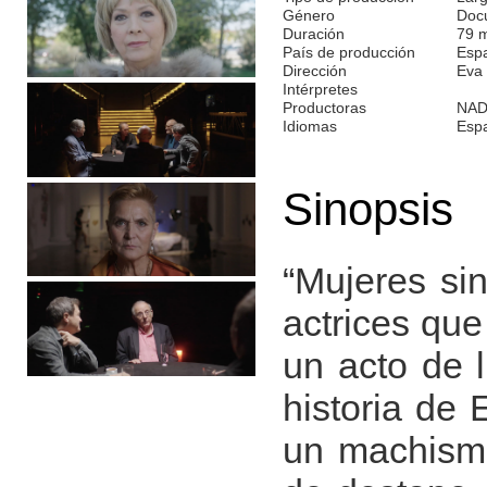
Género
Doc
Duración
79 
País de producción
Esp
Dirección
Eva 
Intérpretes
Productoras
NAD
Idiomas
Esp
Sinopsis
“Mujeres si
actrices que
un acto de 
historia de 
un machismo