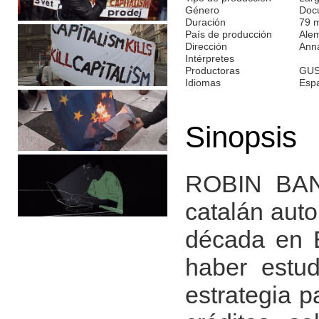
Género
Doc
Duración
79 
País de producción
Ale
Dirección
Anna
Intérpretes
Productoras
GUS
Idiomas
Esp
Sinopsis
ROBIN BANK 
catalán auto
década en 
haber estud
estrategia p