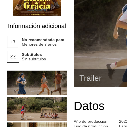
Información adicional
No recomendada para
Menores de 7 años
Subtítulos
Sin subtítulos
Trailer
Datos
Año de producción
202
Tipo de producción
Lar