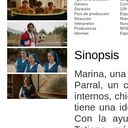
Género
Com
Duración
109
País de producción
Esp
Dirección
Rob
Intérpretes
Nuri
Productoras
MIS
Idiomas
Esp
Sinopsis
Marina, una 
Parral, un 
internos, ch
tiene una i
Con la ayu