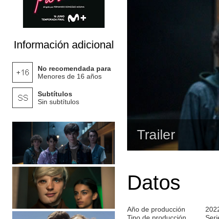
Información adicional
No recomendada para
Menores de 16 años
Subtítulos
Sin subtítulos
Trailer
Datos
Año de producción
202
Tipo de producción
Seri