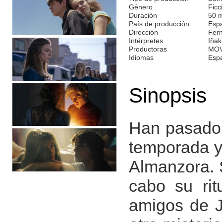
Género
Ficc
Duración
50 
País de producción
Esp
Dirección
Fern
Intérpretes
Iñak
Productoras
MOV
Idiomas
Esp
Sinopsis
Han pasado 
temporada y
Almanzora. S
cabo su rit
amigos de Ja