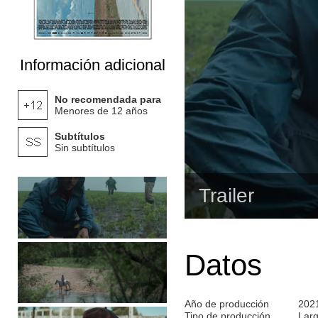
Información adicional
No recomendada para
Menores de 12 años
Subtítulos
Sin subtítulos
Trailer
Datos
Año de producción
202
Tipo de producción
Lar