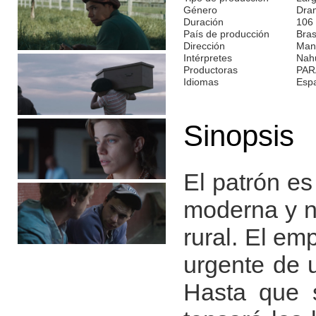
Género
Dra
Duración
106
País de producción
Bras
Dirección
Manu
Intérpretes
Nahu
Productoras
PAR
Idiomas
Esp
Sinopsis
El patrón es
moderna y no
rural. El em
urgente de u
Hasta que s