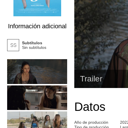
Información adicional
Subtítulos
Sin subtítulos
Trailer
Datos
Año de producción
202
Tipo de producción
Lar