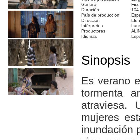
Género
Ficc
Duración
104
País de producción
Espa
Dirección
Elen
Intérpretes
Luna
Productoras
ALI
Idiomas
Esp
Sinopsis
Es verano e
tormenta a
atraviesa.
mujeres es
inundación 