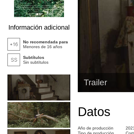
Información adicional
No recomendada para
Menores de 16 años
Subtítulos
Sin subtítulos
Trailer
Datos
Año de producción
202
Tipo de producción
Cort