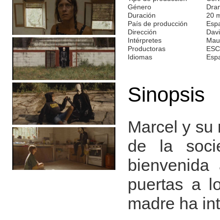
Género
Dra
Duración
20 
País de producción
Esp
Dirección
Davi
Intérpretes
Maur
Productoras
ESC
Idiomas
Esp
Sinopsis
Marcel y su
de la soci
bienvenida
puertas a l
madre ha int