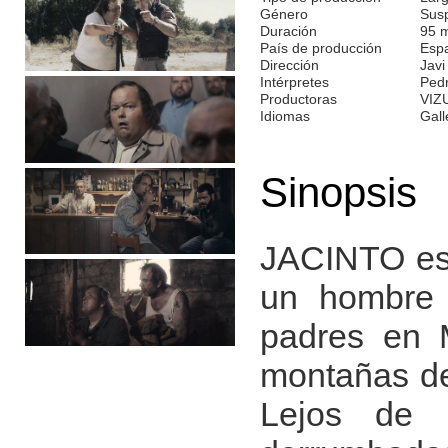
Género
Susp
Duración
95 
País de producción
Esp
Dirección
Jav
Intérpretes
Pedr
Productoras
VIZ
Idiomas
Gall
Sinopsis
JACINTO es 
un hombre 
padres en 
montañas de
Lejos de 