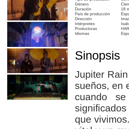
Género
Cien
Duración
18 
País de producción
Esp
Dirección
Iman
Intérpretes
Isab
Productoras
HAR
Idiomas
Esp
Sinopsis
Jupiter Rain
sueños, en e
cuando se 
significado
que vivimos.