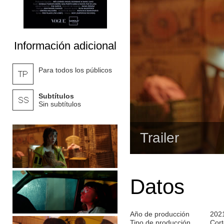
Información adicional
Para todos los públicos
Subtítulos
Sin subtítulos
Trailer
Datos
Año de producción
202
Tipo de producción
Cort