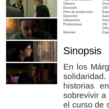
Género
Dra
Duración
100
País de producción
Espa
Dirección
Juan
Intérpretes
Pené
Productoras
ON 
CR
Idiomas
Esp
Sinopsis
En los Márge
solidarida
historias e
sobrevivir 
el curso de 