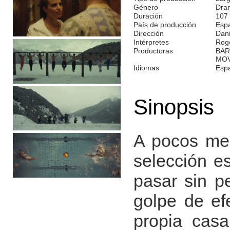
Género
Dra
Duración
107
País de producción
Esp
Dirección
Dani
Intérpretes
Roge
Productoras
BAR
MOV
Idiomas
Espa
Sinopsis
A pocos mes
selección e
pasar sin p
golpe de ef
propia casa