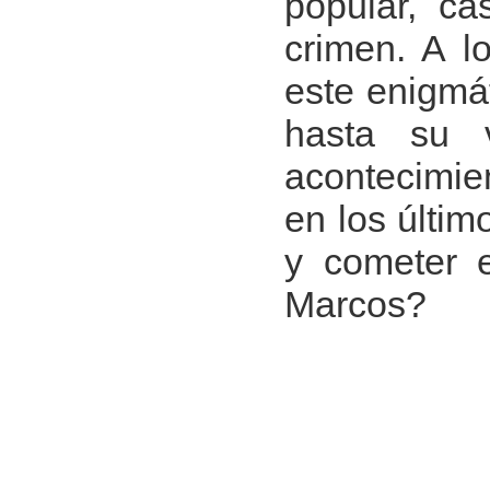
popular, ca
crimen. A l
este enigmá
hasta su v
acontecimien
en los últim
y cometer e
Marcos?