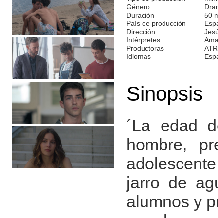
Género
Dra
Duración
50 
País de producción
Esp
Dirección
Jesú
Intérpretes
Amai
Productoras
ATR
Idiomas
Esp
Sinopsis
´La edad de
hombre, pr
adolescente
jarro de ag
alumnos y pr