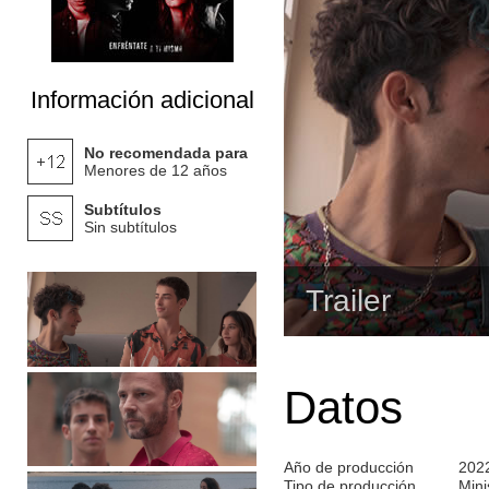
Información adicional
No recomendada para
Menores de 12 años
Subtítulos
Sin subtítulos
Trailer
Datos
Año de producción
202
Tipo de producción
Mini