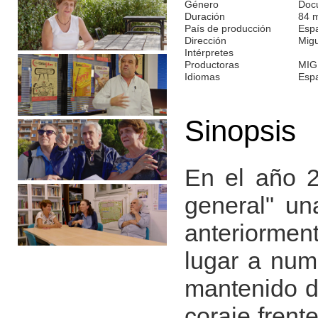
Género
Doc
Duración
84 
País de producción
Esp
Dirección
Migu
Intérpretes
Productoras
MIG
Idiomas
Esp
Sinopsis
En el año 2
general" un
anteriormen
lugar a nume
mantenido du
coraje frent