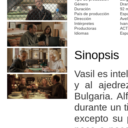
Género
Dra
Duración
92 
País de producción
Espa
Dirección
Avel
Intérpretes
Ivan
Productoras
ACT
Idiomas
Esp
Sinopsis
Vasil es int
y al ajedr
Bulgaria. Al
durante un 
excepto su 