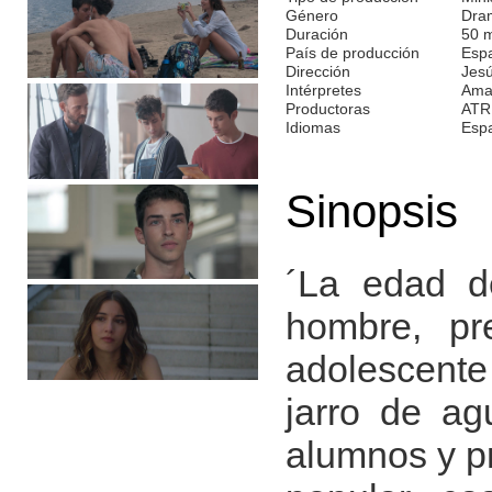
Género
Dra
Duración
50 
País de producción
Esp
Dirección
Jesú
Intérpretes
Amai
Productoras
ATR
Idiomas
Esp
Sinopsis
´La edad de
hombre, pr
adolescente
jarro de ag
alumnos y pr