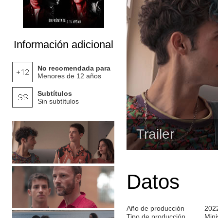
Información adicional
No recomendada para
Menores de 12 años
Subtítulos
Sin subtítulos
Trailer
Datos
Año de producción
202
Tipo de producción
Mini