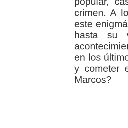
popular, ca
crimen. A l
este enigmá
hasta su v
acontecimien
en los últim
y cometer e
Marcos?