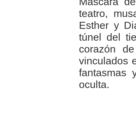
Máscara de
teatro, mus
Esther y Di
túnel del t
corazón de
vinculados e
fantasmas 
oculta.