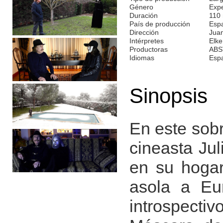
Género
Expe
Duración
110
País de producción
Esp
Dirección
Juan
Intérpretes
Elke
Productoras
ABS
Idiomas
Esp
Sinopsis
En este sobr
cineasta Jul
en su hogar
asola a Eu
introspecti