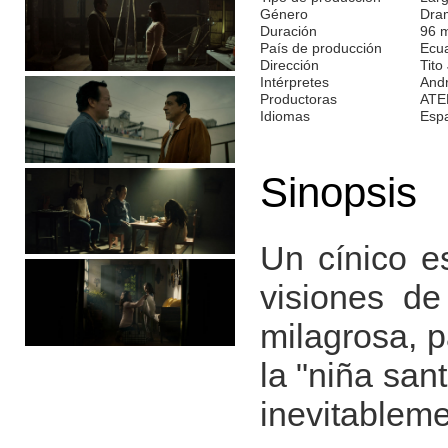
Género
Dra
Duración
96 
País de producción
Ecu
Dirección
Tito
Intérpretes
Andr
Productoras
ATE
Idiomas
Esp
Sinopsis
Un cínico es
visiones d
milagrosa, 
la "niña san
inevitablem