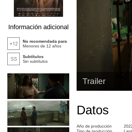
Información adicional
No recomendada para
Menores de 12 años
Subtítulos
Sin subtítulos
Trailer
Datos
Año de producción
202
Tipo de producción
Lar