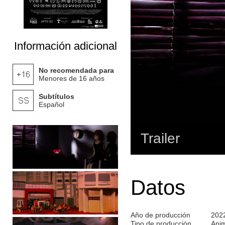
Información adicional
No recomendada para
Menores de 16 años
Subtítulos
Español
Trailer
Datos
Año de producción
202
Tipo de producción
Ani