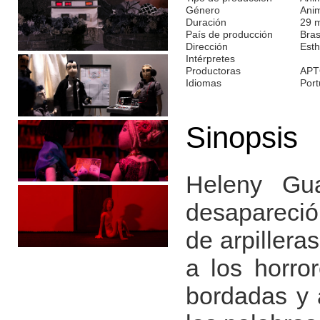
Género
Ani
Duración
29 
País de producción
Bras
Dirección
Esth
Intérpretes
Productoras
APT
Idiomas
Por
Sinopsis
Heleny Guar
desapareció 
de arpillera
a los horro
bordadas y 