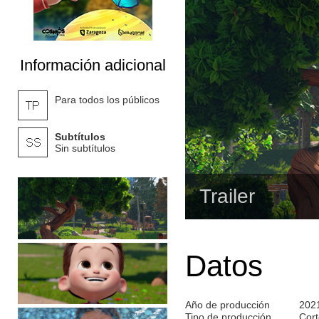
Información adicional
Para todos los públicos
Subtítulos
Sin subtítulos
Trailer
Datos
Año de producción
202
Tipo de producción
Cort