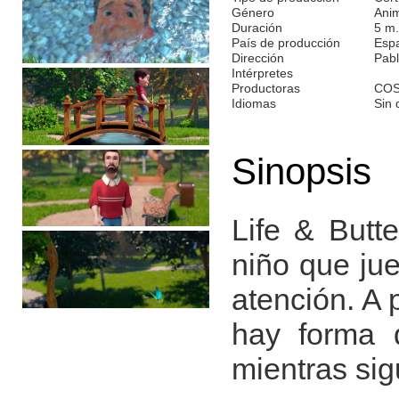
Género
Ani
Duración
5 m.
País de producción
Esp
Dirección
Pab
Intérpretes
Productoras
COS
Idiomas
Sin 
Sinopsis
Life & Butt
niño que ju
atención. A 
hay forma 
mientras sig