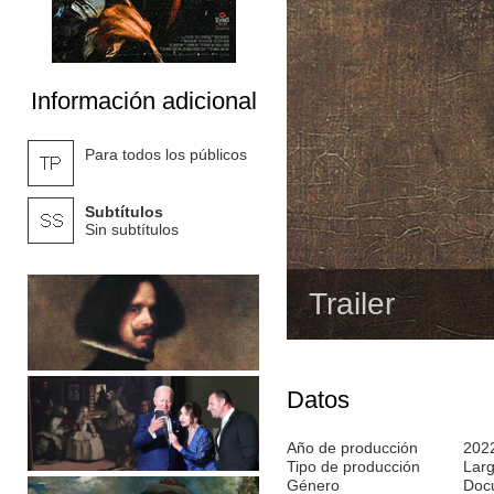
Información adicional
Para todos los públicos
Subtítulos
Sin subtítulos
Trailer
Datos
Año de producción
202
Tipo de producción
Lar
Género
Doc