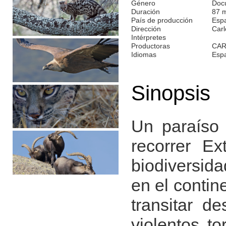
Género
Doc
Duración
87 
País de producción
Esp
Dirección
Car
Intérpretes
Productoras
CAR
Idiomas
Esp
Sinopsis
Un paraíso
recorrer E
biodiversida
en el contin
transitar d
violentos to