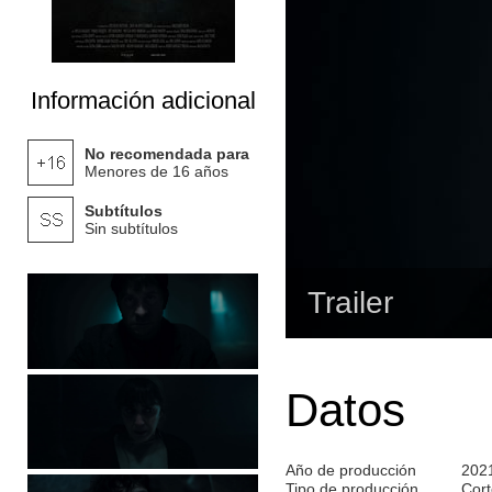
Información adicional
No recomendada para
Menores de 16 años
Subtítulos
Sin subtítulos
Trailer
Datos
Año de producción
202
Tipo de producción
Cort