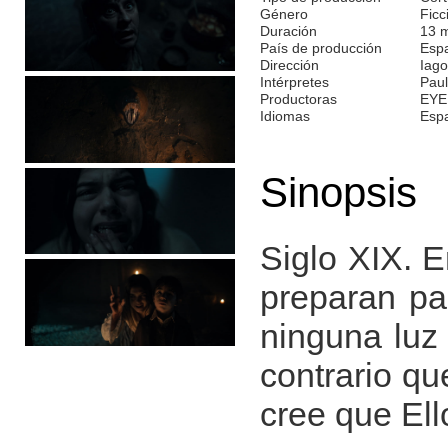
Género
Ficc
Duración
13 
País de producción
Esp
Dirección
Iago
Intérpretes
Paul
Productoras
EYE
Idiomas
Esp
Sinopsis
Siglo XIX. E
preparan pa
ninguna luz
contrario qu
cree que El