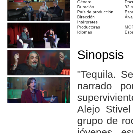
Género
Doc
Duración
92 
País de producción
Esp
Dirección
Álva
Intérpretes
Productoras
MOR
Idiomas
Esp
Sinopsis
"Tequila. S
narrado po
supervivien
Alejo Stive
grupo de ro
jóvenes es