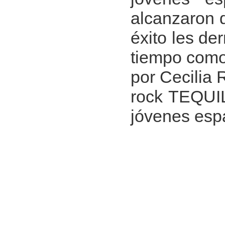
alcanzaron d
éxito les de
tiempo como 
por Cecilia 
rock TEQUIL
jóvenes espa