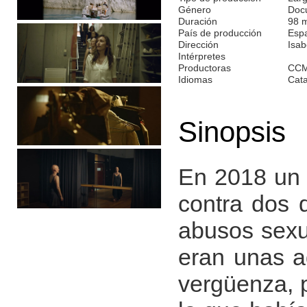
Género
Doc
Duración
98 
País de producción
Esp
Dirección
Isab
Intérpretes
Productoras
CCM
Idiomas
Cata
Sinopsis
En 2018 un 
contra dos 
abusos sexu
eran unas a
vergüenza, 