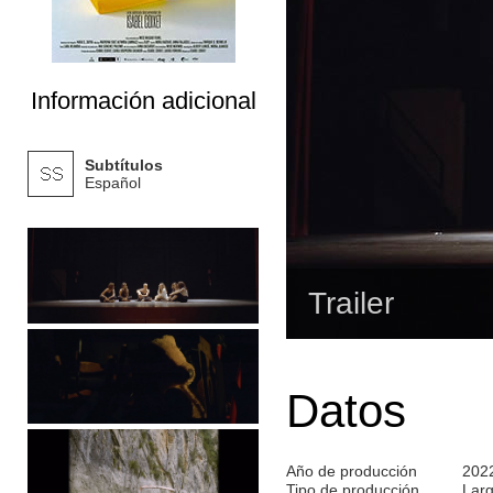
Información adicional
Subtítulos
Español
Trailer
Datos
Año de producción
202
Tipo de producción
Lar