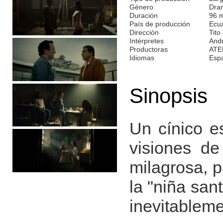
Género
Dra
Duración
96 
País de producción
Ecu
Dirección
Tito
Intérpretes
Andr
Productoras
ATE
Idiomas
Esp
Sinopsis
Un cínico es
visiones d
milagrosa, 
la "niña san
inevitablem