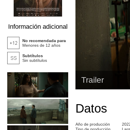
Información adicional
No recomendada para
Menores de 12 años
Subtítulos
Sin subtítulos
Trailer
Datos
Año de producción
202
Tipo de producción
Lar