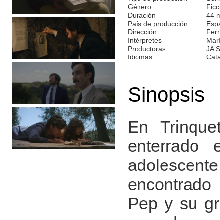
Género
Ficc
Duración
44 
País de producción
Esp
Dirección
Fern
Intérpretes
Marí
Productoras
JA 
Idiomas
Cata
Sinopsis
En Trinque
enterrado
adolescente 
encontrado 
Pep y su gr