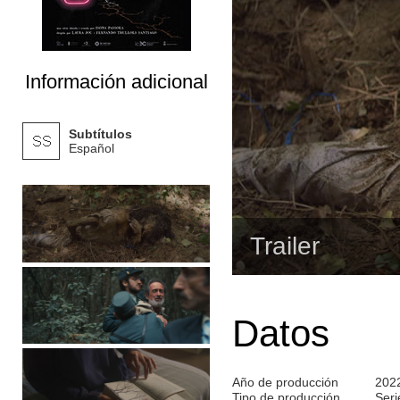
Información adicional
Subtítulos
Español
Trailer
Datos
Año de producción
202
Tipo de producción
Seri