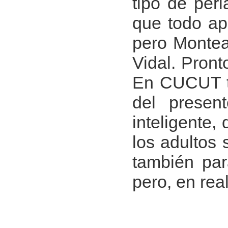
tipo de per
que todo ap
pero Montea
Vidal. Pront
En CUCUT ti
del presen
inteligente,
los adultos 
también par
pero, en rea