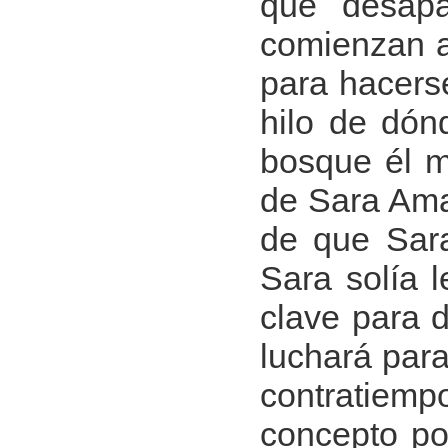
que desapa
comienzan a 
para hacerse
hilo de dónd
bosque él m
de Sara Ama
de que Sara
Sara solía l
clave para 
luchará para
contratiemp
concepto po