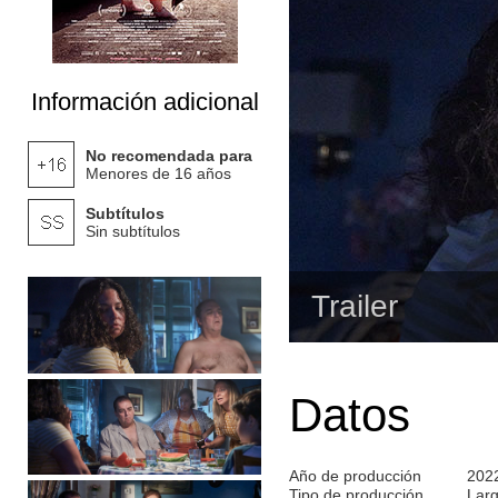
Información adicional
No recomendada para
Menores de 16 años
Subtítulos
Sin subtítulos
Trailer
Datos
Año de producción
202
Tipo de producción
Lar