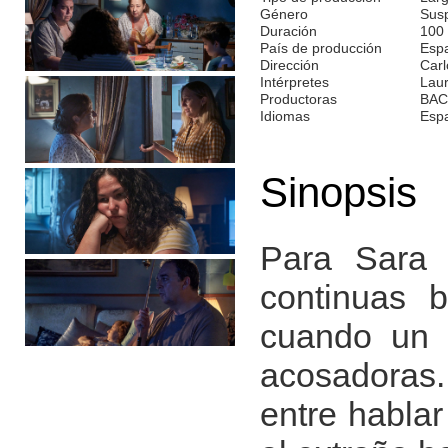
Género
Susp
Duración
100
País de producción
Espa
Dirección
Carl
Intérpretes
Laur
Productoras
BAC
Idiomas
Esp
Sinopsis
Para Sara e
continuas b
cuando un 
acosadoras.
entre hablar