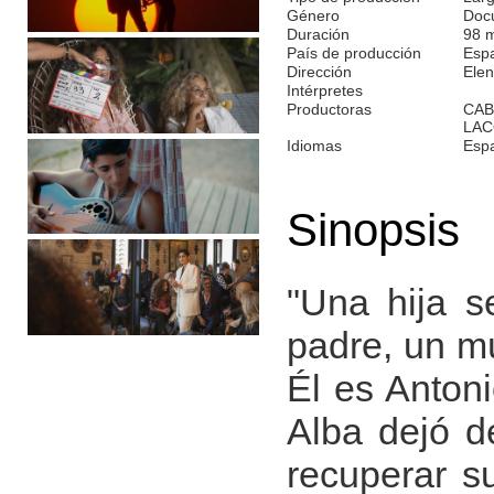
Género
Doc
Duración
98 
País de producción
Esp
Dirección
Elen
Intérpretes
Productoras
CAB
LAC
Idiomas
Esp
Sinopsis
"Una hija s
padre, un mú
Él es Antoni
Alba dejó d
recuperar s